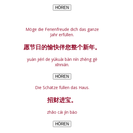
HÖREN
Möge die Ferienfreude dich das ganze
Jahr erfüllen.
愿节日的愉快伴您整个新年。
yuàn jiérì de yúkuài bàn nín zhěng gè
xīnnián.
HÖREN
Die Schätze füllen das Haus.
招财进宝。
zhāo cái jìn bǎo
HÖREN