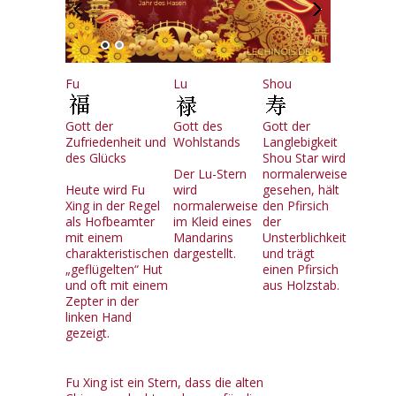
Fu
Lu
Shou
Gott der
Gott des
Gott der
Zufriedenheit und
Wohlstands
Langlebigkeit
des Glücks
Shou Star wird
Der Lu-Stern
normalerweise
Heute wird Fu
wird
gesehen, hält
Xing in der Regel
normalerweise
den Pfirsich
als Hofbeamter
im Kleid eines
der
mit einem
Mandarins
Unsterblichkeit
charakteristischen
dargestellt.
und trägt
„geflügelten“ Hut
einen Pfirsich
und oft mit einem
aus Holzstab.
Zepter in der
linken Hand
gezeigt.
Fu Xing ist ein Stern, dass die alten