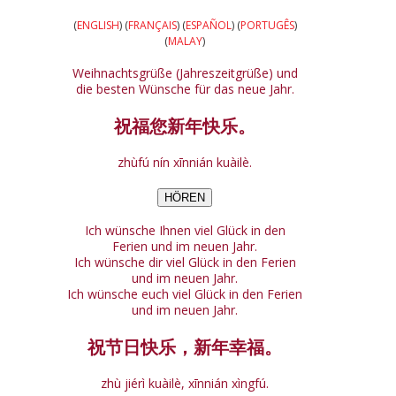
(
ENGLISH
) (
FRANÇAIS
) (
ESPAÑOL
) (
PORTUGÊS
)
(
MALAY
)
Weihnachtsgrüße (Jahreszeitgrüße) und
die besten Wünsche für das neue Jahr.
祝福您新年快乐。
zhùfú nín xīnnián kuàilè.
HÖREN
Ich wünsche Ihnen viel Glück in den
Ferien und im neuen Jahr.
Ich wünsche dir viel Glück in den Ferien
und im neuen Jahr.
Ich wünsche euch viel Glück in den Ferien
und im neuen Jahr.
祝节日快乐，新年幸福。
zhù jiérì kuàilè, xīnnián xìngfú.