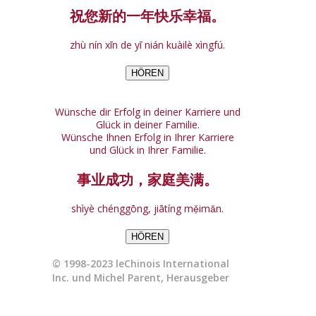
祝您新的一年快乐幸福。
zhù nín xīn de yī nián kuàilè xìngfú.
HÖREN
Wünsche dir Erfolg in deiner Karriere und
Glück in deiner Familie.
Wünsche Ihnen Erfolg in Ihrer Karriere
und Glück in Ihrer Familie.
事业成功，家庭美满。
shìyè chénggōng, jiātíng mẹ̌imǎn.
HÖREN
© 1998-2023 leChinois International
Inc. und Michel Parent, Herausgeber