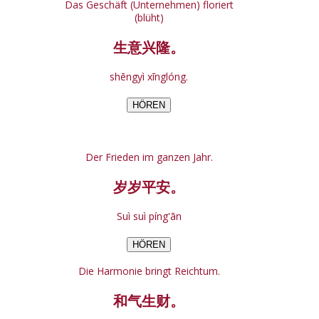
Das Geschäft (Unternehmen) floriert
(blüht)
生意兴隆。
shēngyì xīnglóng.
HÖREN
Der Frieden im ganzen Jahr.
岁岁平安。
Suì suì píng'ān
HÖREN
Die Harmonie bringt Reichtum.
和气生财。