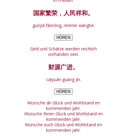
in Frieden.
国家繁荣，人民祥和。
guójiā fánróng, rénmín xiánghé.
HÖREN
Geld und Schätze werden reichlich
vorhanden sein.
财源广进。
cáiyuán guǎng jìn.
HÖREN
Wünsche dir Glück und Wohlstand im
kommenden Jahr.
Wünsche Ihnen Glück und Wohlstand im
kommenden Jahr.
Wünsche euch Glück und Wohlstand im
kommenden Jahr.