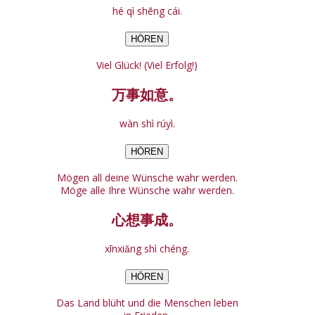
hé qì shēng cái.
HÖREN
Viel Glück! (Viel Erfolg!)
万事如意。
wàn shì rúyì.
HÖREN
Mögen all deine Wünsche wahr werden.
Möge alle Ihre Wünsche wahr werden.
心想事成。
xīnxiǎng shì chéng.
HÖREN
Das Land blüht und die Menschen leben